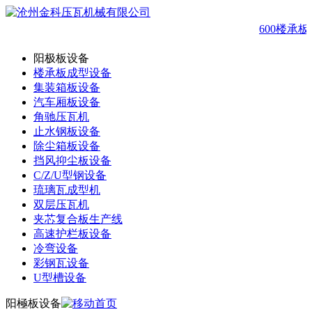
600楼承板
阳极板设备
楼承板成型设备
集装箱板设备
汽车厢板设备
角驰压瓦机
止水钢板设备
除尘箱板设备
挡风抑尘板设备
C/Z/U型钢设备
琉璃瓦成型机
双层压瓦机
夹芯复合板生产线
高速护栏板设备
冷弯设备
彩钢瓦设备
U型槽设备
阳極板设备