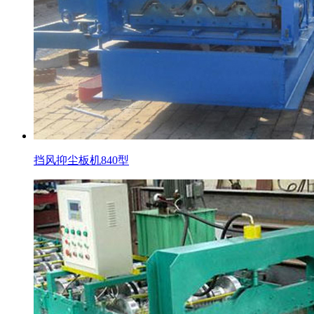
挡风抑尘板机840型