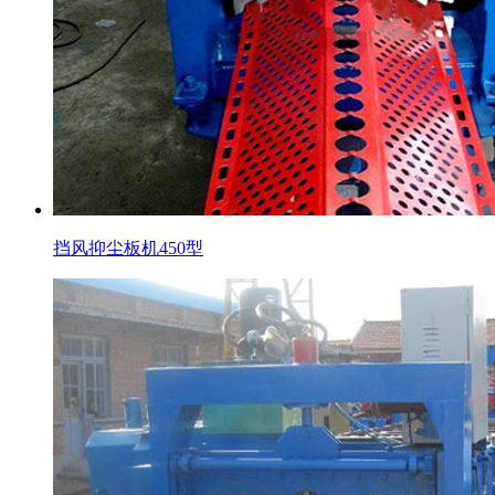
挡风抑尘板机450型