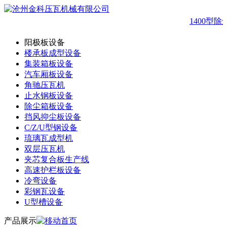
1400型除
阳极板设备
楼承板成型设备
集装箱板设备
汽车厢板设备
角驰压瓦机
止水钢板设备
除尘箱板设备
挡风抑尘板设备
C/Z/U型钢设备
琉璃瓦成型机
双层压瓦机
夹芯复合板生产线
高速护栏板设备
冷弯设备
彩钢瓦设备
U型槽设备
产品展示