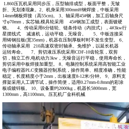
1.860
压瓦
机
采用同步压，压型轴排成型，板面平整，无皱
折、无划漆现象。
2
、机身采用
300mmH
钢焊接，中板采用
14mm
钢板焊接（高
55cm)
。
3
、轴采用
45#
钢，加工后轴身尺
寸φ
70mm
，实芯轴
,
模具轮采用
45#
钢加工成型，表面镀硬
铬。
4
、传动采用
6
分链轮、链条传动（内挂式），
4#3kw
行
星摆线式
减速机，运动平稳，无噪音。
5
、中板连接采
用铸钢拉板
(
宽
35mm)
，机器在压制厚板时时不发生变型。
6
、
传动轴承采用
210
高速双密封轴承、免维护，以延长机器
运转寿命。
7
、剪切液压系统采用
CDF-10
齿轮泵，双剪
切，独立工作
,
电机动力
3kw
，无噪音运行平稳，使用寿命长，
剪切采用中板焊接加重型。
8
、电脑控制系统采用高智能工业
电子编程器
PLC
变频器控制系统，操作简单、精度准确，性能
稳定，长度精度小于
2mm
，出板速度
8-12
米
/
分钟。
9
、原料支
撑架采用人工调节试，操作简便，适用
0.27mm-0.8mm
的彩涂
板或镀锌板。
10
、设备重约
2000kg
，机器长
5800mm
，宽
1300mm
，高
1100mm
。
压瓦机
厂
金科
机
械