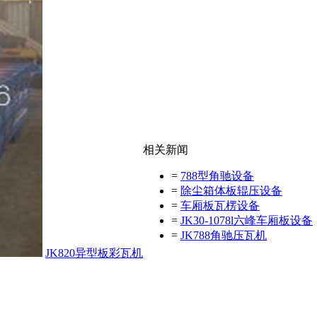
相关新闻
=
788型角驰设备
=
除尘箱体板辊压设备
=
车厢板瓦楞设备
=
JK30-1078l六峰车厢板设备
=
JK788角驰压瓦机
JK820异型板彩瓦机