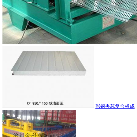
彩钢夹芯复合板成